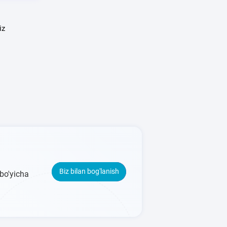
iz
Biz bilan bog'lanish
 bo'yicha