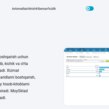
Avtomatlashtirish
Kiberxavfsizlik
d
oshqarish uchun
b, kichik va o‘rta
adi. Xizmat
aridlarni boshqarish,
 hisob-kitoblarni
hiradi. MoySklad
adi.