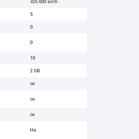
325 000 so‘m
755 000 so‘m
5
10
0
5
0
0
10
∞
2 GB
10 GB
∞
∞
∞
∞
∞
∞
Ha
Ha