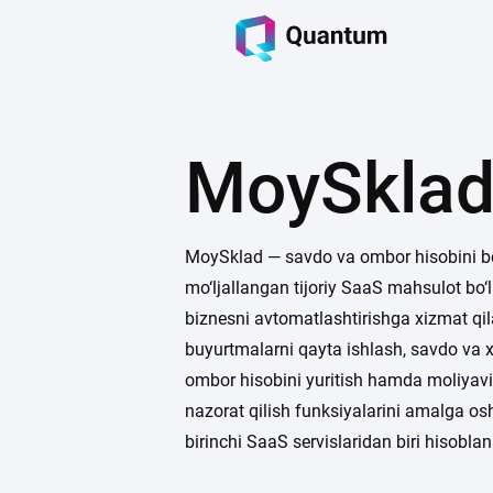
MoySkla
MoySklad — savdo va ombor hisobini b
mo‘ljallangan tijoriy SaaS mahsulot bo‘li
biznesni avtomatlashtirishga xizmat qil
buyurtmalarni qayta ishlash, savdo va x
ombor hisobini yuritish hamda moliyaviy
nazorat qilish funksiyalarini amalga os
birinchi SaaS servislaridan biri hisoblan