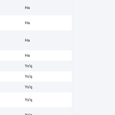
Ha
Ha
Ha
Ha
Ha
Ha
Ha
Ha
Yo‘q
Yo‘q
Yo‘q
Yo‘q
Yo‘q
Yo‘q
Yo‘q
Yo‘q
Yo‘q
Yo‘q