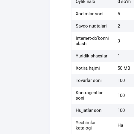
Oylik narx
0 so‘m
Xodimlar soni
5
Savdo nuqtalari
2
Internet-do‘konni
3
ulash
Yuridik shaxslar
1
Xotira hajmi
50 MB
Tovarlar soni
100
Kontragentlar
100
soni
Hujjatlar soni
100
Yechimlar
Ha
katalogi