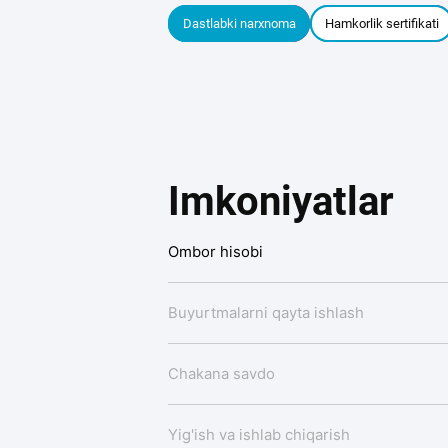
Dastlabki narxnoma
Hamkorlik sertifikati
Imkoniyatlar
Ombor hisobi
Buyurtmalarni qayta ishlash
Chakana savdo
Yig'ish va ishlab chiqarish