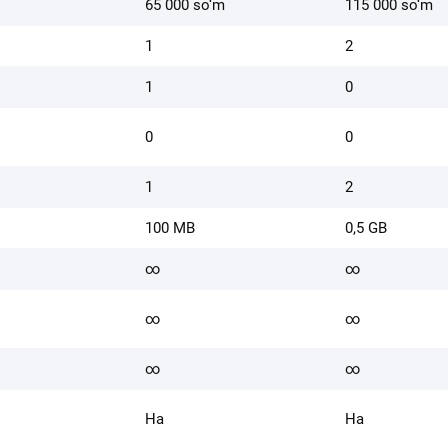
65 000 so‘m
115 000 so‘m
1
2
1
0
0
0
1
2
100 MB
0,5 GB
∞
∞
∞
∞
∞
∞
Ha
Ha