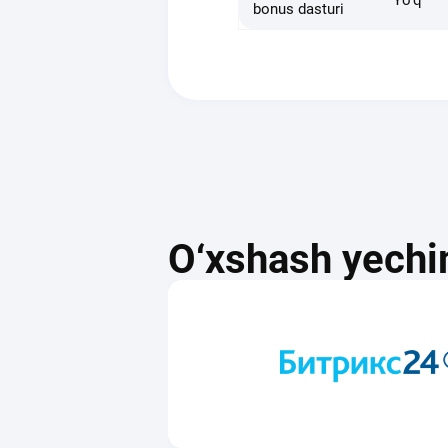
bonus dasturi
O‘xshash yechi