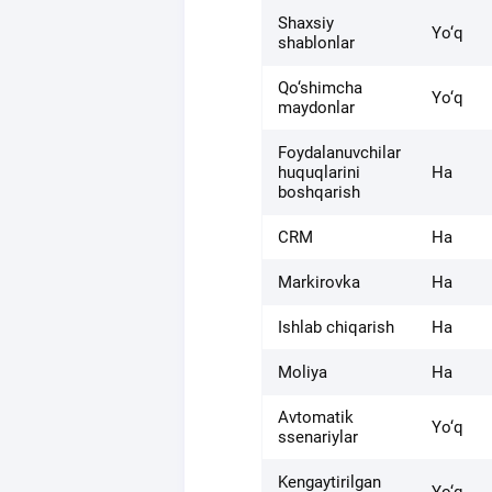
Shaxsiy
Yo‘q
shablonlar
Qo‘shimcha
Yo‘q
maydonlar
Foydalanuvchilar
huquqlarini
Ha
boshqarish
CRM
Ha
Markirovka
Ha
Ishlab chiqarish
Ha
Moliya
Ha
Avtomatik
Yo‘q
ssenariylar
Kengaytirilgan
Yo‘q