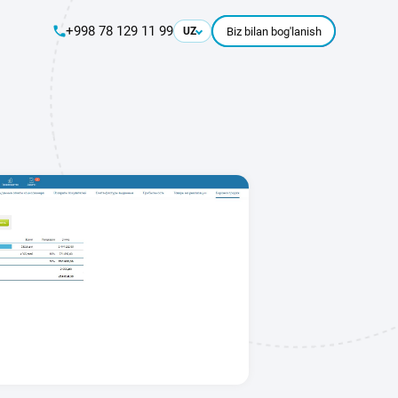
+998 78 129 11 99
UZ
Biz bilan bog'lanish