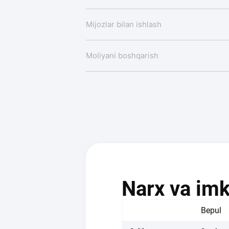
Mijozlar bilan ishlash
Moliyani boshqarish
Narx va imk
Bepul